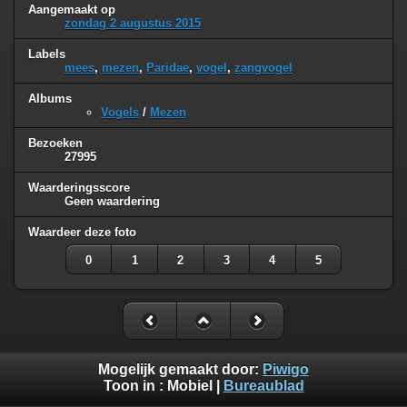
Aangemaakt op
zondag 2 augustus 2015
Labels
mees
,
mezen
,
Paridae
,
vogel
,
zangvogel
Albums
Vogels
/
Mezen
Bezoeken
27995
Waarderingsscore
Geen waardering
Waardeer deze foto
0
1
2
3
4
5
Mogelijk gemaakt door:
Piwigo
Toon in :
Mobiel
|
Bureaublad