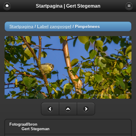
Startpagina | Gert Stegeman
Startpagina
/
Label
zangvogel
/
Pimpelmees
Fotograaf/bron
Gert Stegeman