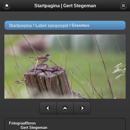
Startpagina | Gert Stegeman
Startpagina
/
Label
zangvogel
/
Grasmus
Fotograaf/bron
Gert Stegeman