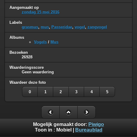
Aangemaakt op
zondag 15 mei 2016
Labels
grasmus
,
mus
,
Passeridae
,
vogel
,
zangvogel
Albums
Vogels
/
Mus
Bezoeken
26928
Waarderingsscore
Geen waardering
Waardeer deze foto
0
1
2
3
4
5
Mogelijk gemaakt door:
Piwigo
Toon in :
Mobiel
|
Bureaublad