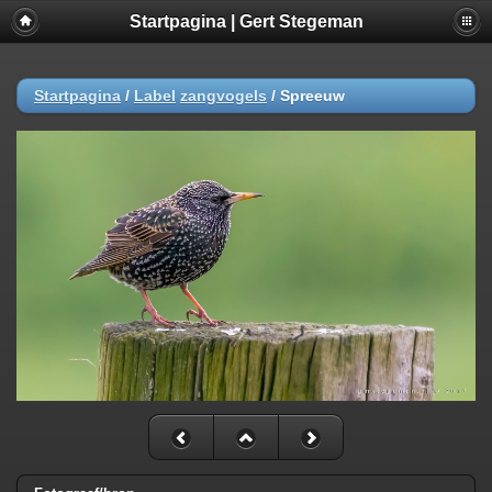
Startpagina | Gert Stegeman
Startpagina
/
Label
zangvogels
/
Spreeuw