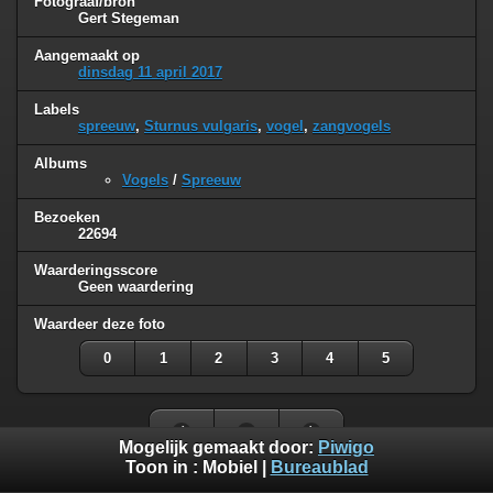
Fotograaf/bron
Gert Stegeman
Aangemaakt op
dinsdag 11 april 2017
Labels
spreeuw
,
Sturnus vulgaris
,
vogel
,
zangvogels
Albums
Vogels
/
Spreeuw
Bezoeken
22694
Waarderingsscore
Geen waardering
Waardeer deze foto
0
1
2
3
4
5
Mogelijk gemaakt door:
Piwigo
Toon in :
Mobiel
|
Bureaublad