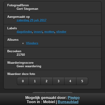
Fotograaf/bron
Gert Stegeman
Aangemaakt op
zaterdag 29 juli 2017
Labels
dagvlinder
,
insect
,
motten
,
vlinder
Albums
Vlinders
Bezoeken
21760
Waarderingsscore
Geen waardering
Waardeer deze foto
0
1
2
3
4
5
Mogelijk gemaakt door:
Piwigo
Toon in :
Mobiel
|
Bureaublad