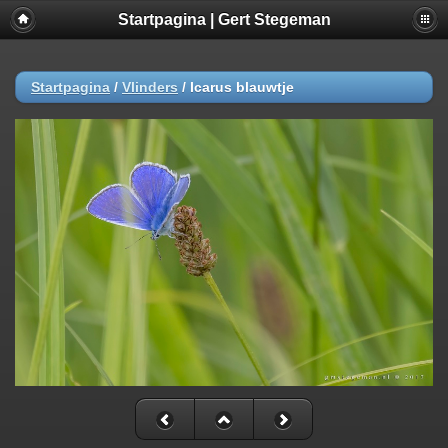
Startpagina | Gert Stegeman
Startpagina
/
Vlinders
/
Icarus blauwtje