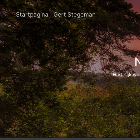
Startpagina | Gert Stegeman
Hartelijk we