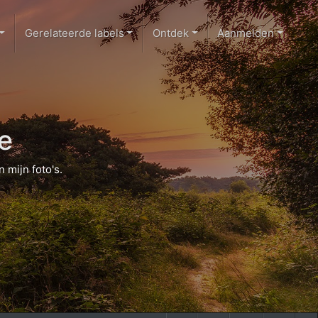
Gerelateerde labels
Ontdek
Aanmelden
e
 mijn foto's.