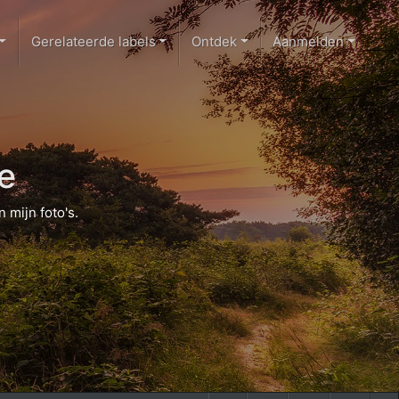
Gerelateerde labels
Ontdek
Aanmelden
e
 mijn foto's.