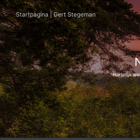
Startpagina | Gert Stegeman
Hartelijk we